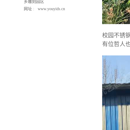
乡雕刻园区
网址 :
www.youyids.cn
校园不锈
有位哲人也