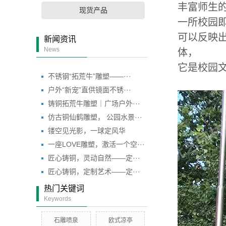
丰富师生
现货产品
一所校园
可以反映
新闻资讯
News
体，
它是校园
不锈钢“拓荒牛”雕塑——···
户外“新宠”直供镜面不锈···
铸铜拓荒牛雕塑｜广场户外···
仿古铜仙鹤雕塑， 公园水景···
镂空见光影，一球定风华
一座LOVE雕塑，激活一个空···
匠心铸铜，灵动自然——定···
匠心铸铜，定制艺术——定···
热门关键词
Keywords
石雕喷泉
欧式凉亭