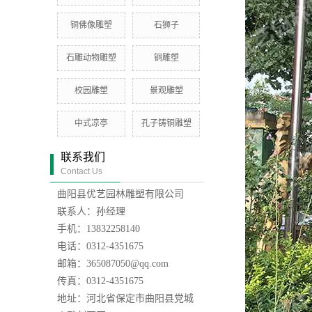
铜佛像雕塑
石狮子
石雕动物雕塑
铜雕塑
校园雕塑
景观雕塑
中式凉亭
孔子铸铜雕塑
联系我们
Contact Us
曲阳县优艺园林雕塑有限公司
联系人：孙经理
手机：13832258140
电话：0312-4351675
邮箱：365087050@qq.com
传真：0312-4351675
地址：河北省保定市曲阳县党城