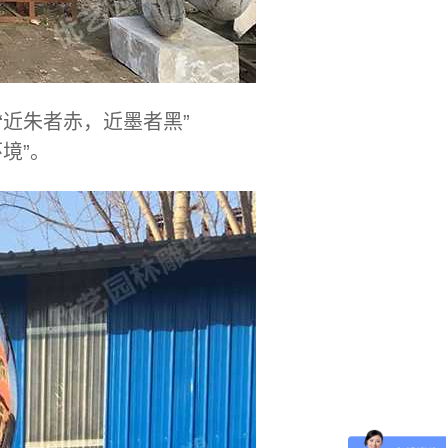
近朱者赤，近墨者黑”
境”。