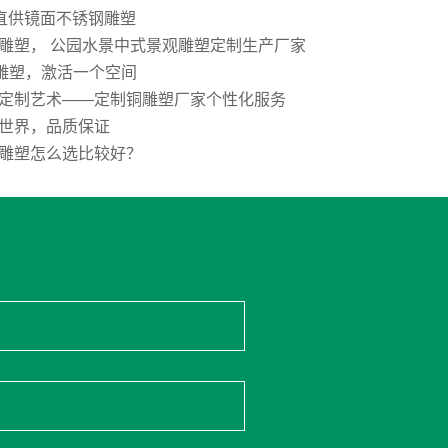
”直供镜面不锈钢雕塑
雕塑， 公园水景中式景观雕塑定制生产厂家
E雕塑，激活一个空间
定制艺术——定制铜雕塑厂家个性化服务
世界，品质保证
雕塑怎么选比较好？