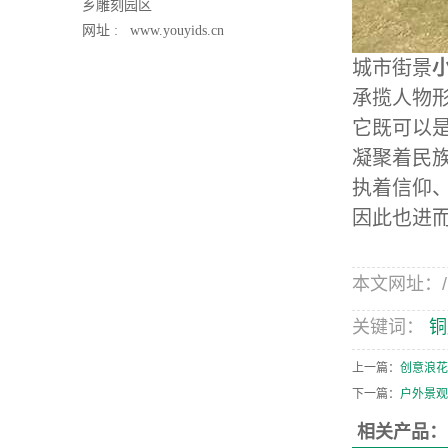
乡雕刻园区
网址 :
www.youyids.cn
城市街景
承揽人物
它既可以
凝聚着民
执着信仰
因此也进
本文网址：/ne
关键词：
铜
上一篇：
创意浪花
下一篇：
户外景观
相关产品：