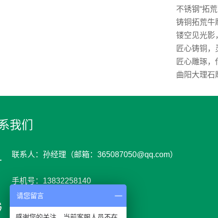
不锈钢“拓
铸铜拓荒牛
镂空见光影
匠心铸铜，
匠心雕琢，
曲阳大理石
系我们
联系人：孙经理（邮箱：365087050@qq.com）
手机号：13832258140
请您留言
网 址 : www.youyids.cn
感谢您的关注，当前客服人员不在