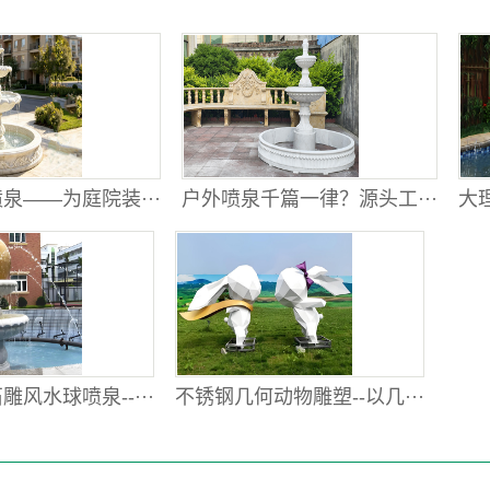
泉——为庭院装···
户外喷泉千篇一律？源头工···
大理
风水球喷泉--···
不锈钢几何动物雕塑--以几···