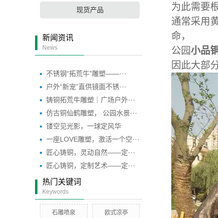
为此需要
现货产品
通常采用
命，
新闻资讯
News
公园
小品
因此大部
不锈钢“拓荒牛”雕塑——···
户外“新宠”直供镜面不锈···
铸铜拓荒牛雕塑｜广场户外···
仿古铜仙鹤雕塑， 公园水景···
镂空见光影，一球定风华
一座LOVE雕塑，激活一个空···
匠心铸铜，灵动自然——定···
匠心铸铜，定制艺术——定···
热门关键词
Keywords
石雕喷泉
欧式凉亭