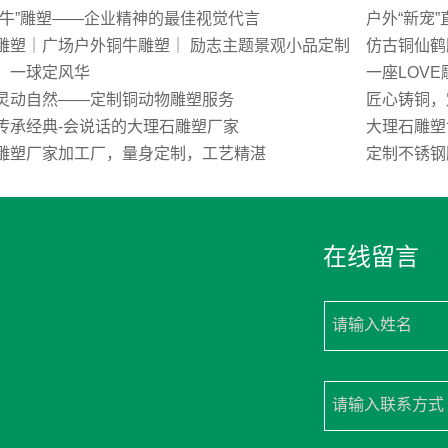
荒牛”雕塑——企业精神的最佳视觉代言
户外“新宠
雕塑｜广场户外铜牛雕塑｜ 励志主题景观小品定制
仿古铜仙鹤
，一球定风华
一座LOV
灵动自然——定制铜动物雕塑服务
匠心铸铜，
传承经典-会说话的大理石雕塑厂家
大理石雕塑
雕塑厂家加工厂，量身定制，工艺精湛
定制不锈钢
在线留言
请输入姓名
请输入联系方式