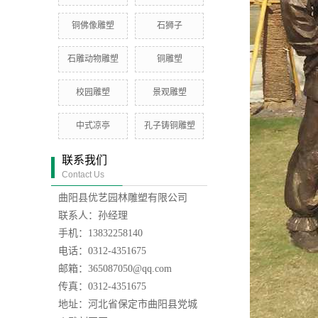
铜佛像雕塑
石狮子
石雕动物雕塑
铜雕塑
校园雕塑
景观雕塑
中式凉亭
孔子铸铜雕塑
联系我们
Contact Us
曲阳县优艺园林雕塑有限公司
联系人：孙经理
手机：13832258140
电话：0312-4351675
邮箱：365087050@qq.com
传真：0312-4351675
地址：河北省保定市曲阳县党城