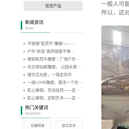
一般人可
现货产品
所以，这
新闻资讯
News
不锈钢“拓荒牛”雕塑——···
户外“新宠”直供镜面不锈···
铸铜拓荒牛雕塑｜广场户外···
仿古铜仙鹤雕塑， 公园水景···
镂空见光影，一球定风华
一座LOVE雕塑，激活一个空···
匠心铸铜，灵动自然——定···
匠心铸铜，定制艺术——定···
热门关键词
Keywords
石雕喷泉
欧式凉亭