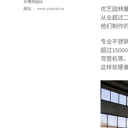
乡雕刻园区
优艺园林
网址 :
www.youyids.cn
从业超过
他们制作
专业不锈
超过150
弯管机等
这样软硬