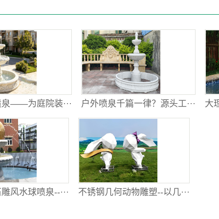
泉——为庭院装···
户外喷泉千篇一律？源头工···
大理
风水球喷泉--···
不锈钢几何动物雕塑--以几···