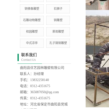
铜佛像雕塑
石狮子
石雕动物雕塑
铜雕塑
校园雕塑
景观雕塑
中式凉亭
孔子铸铜雕塑
联系我们
Contact Us
曲阳县优艺园林雕塑有限公司
联系人：孙经理
手机：13832258140
电话：0312-4351675
邮箱：365087050@qq.com
传真：0312-4351675
地址：河北省保定市曲阳县党城