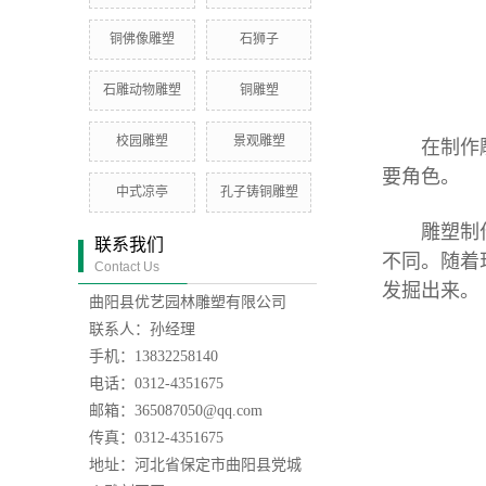
铜佛像雕塑
石狮子
石雕动物雕塑
铜雕塑
校园雕塑
景观雕塑
在制作雕塑
要角色。
中式凉亭
孔子铸铜雕塑
雕塑
制
联系我们
不同。随着
Contact Us
发掘出来。
曲阳县优艺园林雕塑有限公司
联系人：孙经理
手机：13832258140
电话：0312-4351675
邮箱：365087050@qq.com
传真：0312-4351675
地址：河北省保定市曲阳县党城