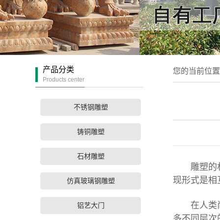
产品分类
您的当前位
Products center
不锈钢雕塑
铸铜雕塑
石材雕塑
雕塑的材质
现形式是相
仿真玻璃钢雕塑
在人类尚未
铝艺大门
多不同层次