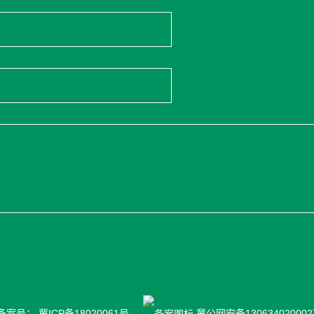
 备案号：
冀ICP备18020061号
冀公网安备130634020002