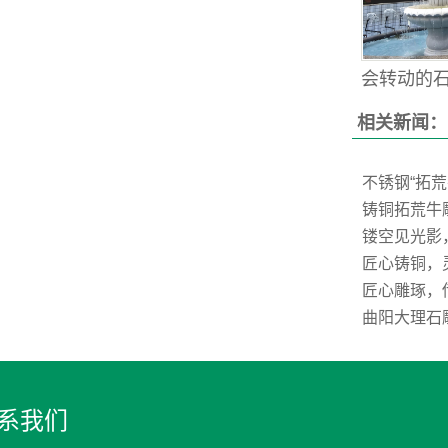
会转动的石雕
相关新闻：
不锈钢“拓
铸铜拓荒牛
镂空见光影
匠心铸铜，
匠心雕琢，
曲阳大理石
系我们