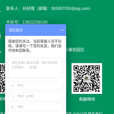
联系人：孙经理（邮箱：365087050@qq.com）
手机号：13832258140
请您留言
网 址 : www.youyids.cn
感谢您的关注，当前客服人员不在
线，请填写一下您的信息，我们会
地 址：河北省保定市曲阳县党城乡雕刻园区
尽快和您联系。
产品
|快速导航：
产品展示
合作案例
新闻动态
企业介绍
联系我们