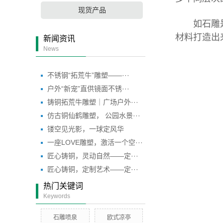
现货产品
如石雕是我
材料打造出
新闻资讯
News
不锈钢“拓荒牛”雕塑——···
户外“新宠”直供镜面不锈···
铸铜拓荒牛雕塑｜广场户外···
仿古铜仙鹤雕塑， 公园水景···
镂空见光影，一球定风华
一座LOVE雕塑，激活一个空···
匠心铸铜，灵动自然——定···
匠心铸铜，定制艺术——定···
热门关键词
Keywords
石雕喷泉
欧式凉亭