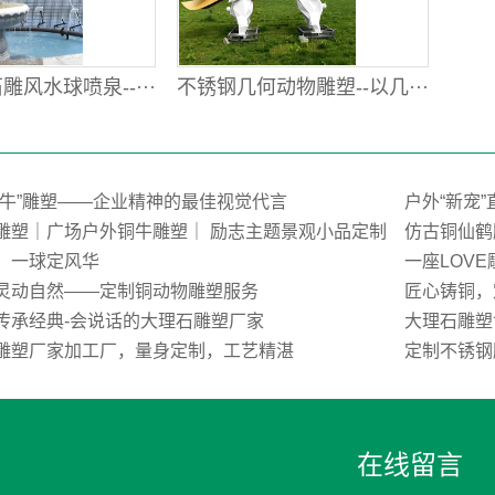
风水球喷泉--···
不锈钢几何动物雕塑--以几···
荒牛”雕塑——企业精神的最佳视觉代言
户外“新宠
雕塑｜广场户外铜牛雕塑｜ 励志主题景观小品定制
仿古铜仙鹤
，一球定风华
一座LOV
灵动自然——定制铜动物雕塑服务
匠心铸铜，
传承经典-会说话的大理石雕塑厂家
大理石雕塑
雕塑厂家加工厂，量身定制，工艺精湛
定制不锈钢
在线留言