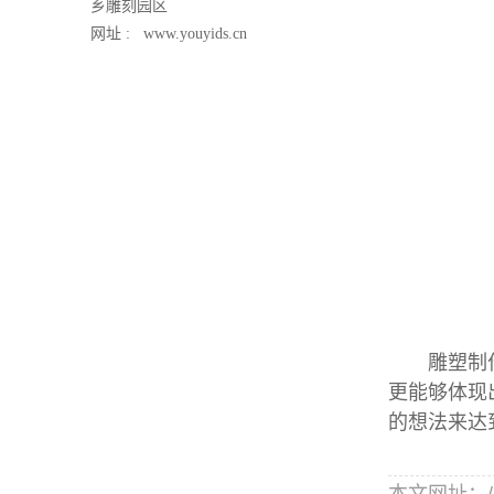
乡雕刻园区
网址 :
www.youyids.cn
雕塑制作材
更能够体现
的想法来达