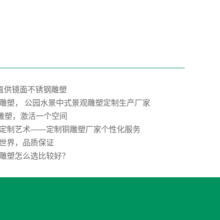
”直供镜面不锈钢雕塑
雕塑， 公园水景中式景观雕塑定制生产厂家
E雕塑，激活一个空间
定制艺术——定制铜雕塑厂家个性化服务
世界，品质保证
雕塑怎么选比较好？