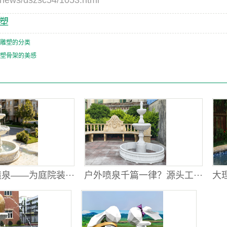
s/dszsc54/1053.html
塑
雕塑的分类
塑骨架的美感
泉——为庭院装···
户外喷泉千篇一律？源头工···
大理