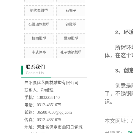
铜佛像雕塑
石狮子
石雕动物雕塑
铜雕塑
2、环
校园雕塑
景观雕塑
所谓环境，
中式凉亭
孔子铸铜雕塑
体，在这个
联系我们
3、创
Contact Us
曲阳县优艺园林雕塑有限公司
创意是雕塑
联系人：孙经理
了，
不锈钢
手机：13832258140
识。
电话：0312-4351675
邮箱：365087050@qq.com
传真：0312-4351675
本文网址：/new
地址：河北省保定市曲阳县党城