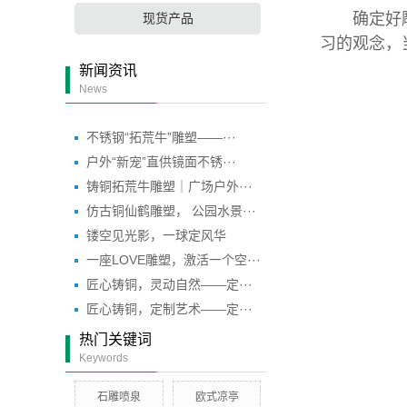
确定好雕塑
现货产品
习的观念，
新闻资讯
News
不锈钢“拓荒牛”雕塑——···
户外“新宠”直供镜面不锈···
铸铜拓荒牛雕塑｜广场户外···
仿古铜仙鹤雕塑， 公园水景···
镂空见光影，一球定风华
一座LOVE雕塑，激活一个空···
匠心铸铜，灵动自然——定···
匠心铸铜，定制艺术——定···
热门关键词
Keywords
石雕喷泉
欧式凉亭