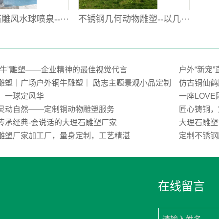
风水球喷泉--···
不锈钢几何动物雕塑--以几···
荒牛”雕塑——企业精神的最佳视觉代言
户外“新宠
雕塑｜广场户外铜牛雕塑｜ 励志主题景观小品定制
仿古铜仙鹤
，一球定风华
一座LOV
灵动自然——定制铜动物雕塑服务
匠心铸铜，
传承经典-会说话的大理石雕塑厂家
大理石雕塑
雕塑厂家加工厂，量身定制，工艺精湛
定制不锈钢
在线留言