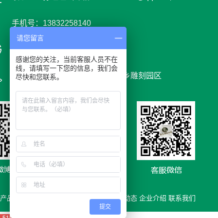
手机号：13832258140
请您留言
网 址 : www.youyids.cn
感谢您的关注，当前客服人员不在
线，请填写一下您的信息，我们会
地 址：河北省保定市曲阳县党城乡雕刻园区
尽快和您联系。
产品
|快速导航：
产品展示
合作案例
新闻动态
企业介绍
联系我们
提交