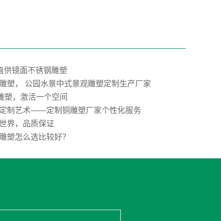
”直供镜面不锈钢雕塑
雕塑， 公园水景中式景观雕塑定制生产厂家
E雕塑，激活一个空间
定制艺术——定制铜雕塑厂家个性化服务
世界，品质保证
雕塑怎么选比较好？