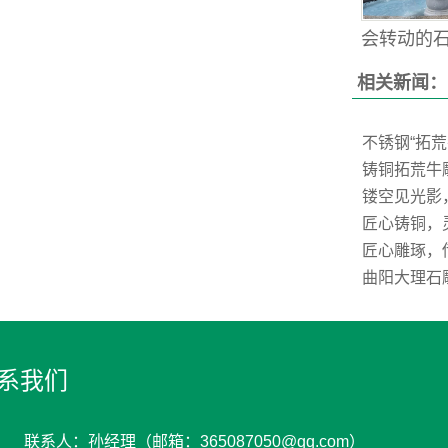
会转动的石雕
相关新闻：
不锈钢“拓
铸铜拓荒牛
镂空见光影
匠心铸铜，
匠心雕琢，
曲阳大理石
系我们
联系人：孙经理（邮箱：365087050@qq.com）