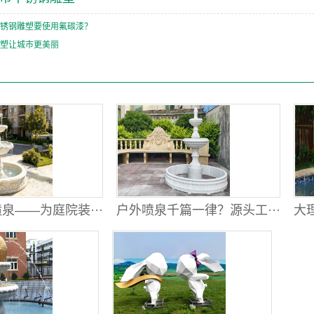
锈钢雕塑要使用氟碳漆？
塑让城市更美丽
泉——为庭院装···
户外喷泉千篇一律？源头工···
大理