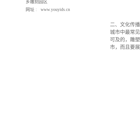
乡雕刻园区
网址 :
www.youyids.cn
二、文化传播
城市中最常见
可及的，雕塑
市，而且要展