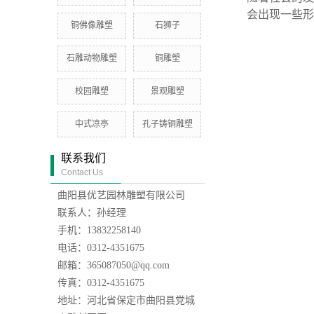
会出现一些形
铜佛像雕塑
石狮子
石雕动物雕塑
铜雕塑
校园雕塑
景观雕塑
中式凉亭
孔子铸铜雕塑
联系我们
Contact Us
曲阳县优艺园林雕塑有限公司
联系人：孙经理
手机：13832258140
电话：0312-4351675
邮箱：365087050@qq.com
传真：0312-4351675
地址：河北省保定市曲阳县党城