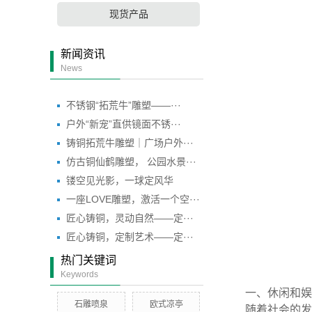
现货产品
新闻资讯
News
不锈钢“拓荒牛”雕塑——···
户外“新宠”直供镜面不锈···
铸铜拓荒牛雕塑｜广场户外···
仿古铜仙鹤雕塑， 公园水景···
镂空见光影，一球定风华
一座LOVE雕塑，激活一个空···
匠心铸铜，灵动自然——定···
匠心铸铜，定制艺术——定···
热门关键词
Keywords
一、休闲和娱
石雕喷泉
欧式凉亭
随着社会的发