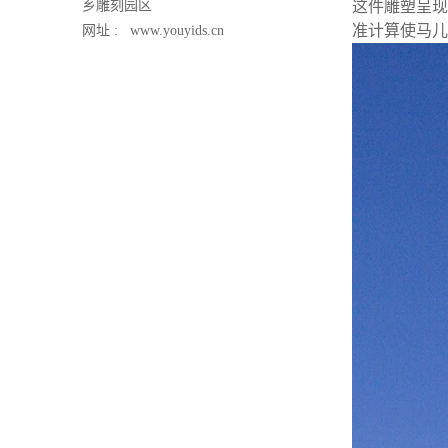
乡雕刻园区
这件雕塑呈现
准计算使马儿
网址 :
www.youyids.cn