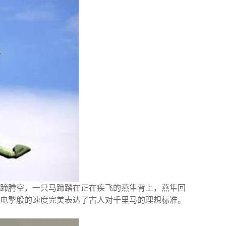
蹄腾空，一只马蹄踏在正在疾飞的燕隼背上，燕隼回
电掣般的速度完美表达了古人对千里马的理想标准。