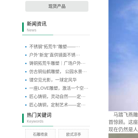
现货产品
新闻资讯
News
不锈钢“拓荒牛”雕塑——···
户外“新宠”直供镜面不锈···
铸铜拓荒牛雕塑｜广场户外···
仿古铜仙鹤雕塑， 公园水景···
镂空见光影，一球定风华
一座LOVE雕塑，激活一个空···
匠心铸铜，灵动自然——定···
匠心铸铜，定制艺术——定···
马踏飞燕雕
热门关键词
Keywords
首惊顾。这座
现在仍然是人
石雕喷泉
欧式凉亭