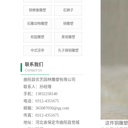
铜佛像雕塑
石狮子
石雕动物雕塑
铜雕塑
校园雕塑
景观雕塑
中式凉亭
孔子铸铜雕塑
联系我们
Contact Us
曲阳县优艺园林雕塑有限公司
联系人：孙经理
手机：13832258140
电话：0312-4351675
邮箱：365087050@qq.com
传真：0312-4351675
地址：河北省保定市曲阳县党城
这件铜雕塑