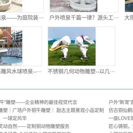
泉——为庭院装···
户外喷泉千篇一律？源头工···
大理
风水球喷泉--···
不锈钢几何动物雕塑--以几···
荒牛”雕塑——企业精神的最佳视觉代言
户外“新宠
雕塑｜广场户外铜牛雕塑｜ 励志主题景观小品定制
仿古铜仙鹤
，一球定风华
一座LOV
灵动自然——定制铜动物雕塑服务
匠心铸铜，