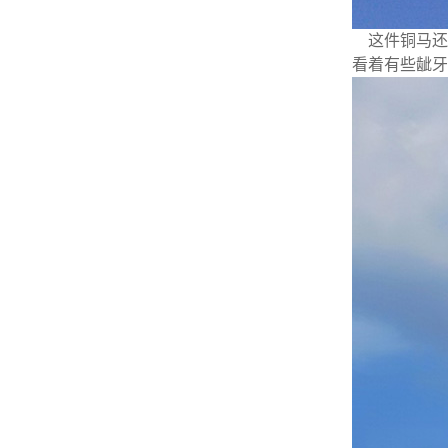
这件铜马还
看着有些龇