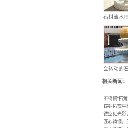
石材流水喷
会转动的石雕
相关新闻：
不锈钢“拓
铸铜拓荒牛
镂空见光影
匠心铸铜，