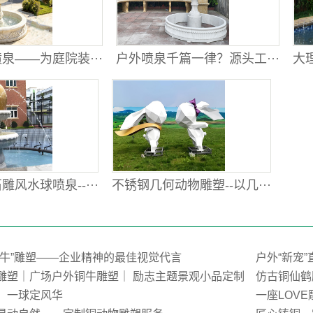
泉——为庭院装···
户外喷泉千篇一律？源头工···
大理
风水球喷泉--···
不锈钢几何动物雕塑--以几···
荒牛”雕塑——企业精神的最佳视觉代言
户外“新宠
雕塑｜广场户外铜牛雕塑｜ 励志主题景观小品定制
仿古铜仙鹤
，一球定风华
一座LOV