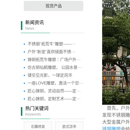
现货产品
新闻资讯
News
不锈钢“拓荒牛”雕塑——···
户外“新宠”直供镜面不锈···
铸铜拓荒牛雕塑｜广场户外···
仿古铜仙鹤雕塑， 公园水景···
镂空见光影，一球定风华
一座LOVE雕塑，激活一个空···
匠心铸铜，灵动自然——定···
匠心铸铜，定制艺术——定···
首先，户外
热门关键词
Keywords
发现不锈钢雕
大型金属户外
石雕喷泉
欧式凉亭
锈钢雕塑
会给