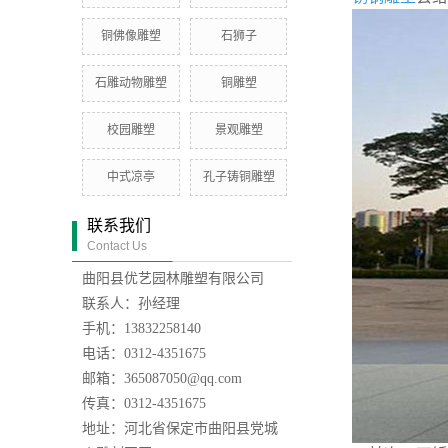
铜佛像雕塑
石狮子
石雕动物雕塑
铜雕塑
校园雕塑
景观雕塑
中式凉亭
孔子铸铜雕塑
联系我们
Contact Us
曲阳县优艺园林雕塑有限公司
联系人：孙经理
手机：13832258140
电话：0312-4351675
邮箱：365087050@qq.com
传真：0312-4351675
地址：河北省保定市曲阳县党城