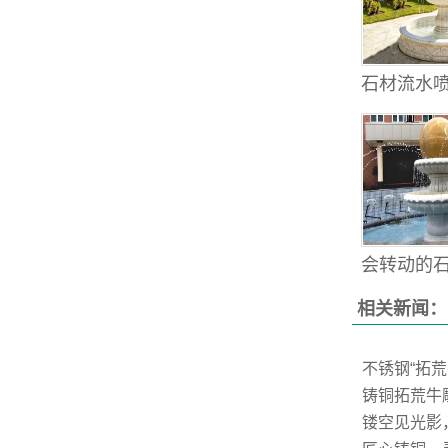
石材流水喷
会转动的石雕
相关新闻：
不锈钢“拓
铸铜拓荒牛
镂空见光影