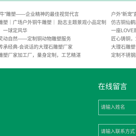
荒牛”雕塑——企业精神的最佳视觉代言
户外“新宠
雕塑｜广场户外铜牛雕塑｜ 励志主题景观小品定制
仿古铜仙鹤
，一球定风华
一座LOV
灵动自然——定制铜动物雕塑服务
匠心铸铜，
传承经典-会说话的大理石雕塑厂家
大理石雕塑
雕塑厂家加工厂，量身定制，工艺精湛
定制不锈钢
在线留言
请输入姓名
请输入联系方式