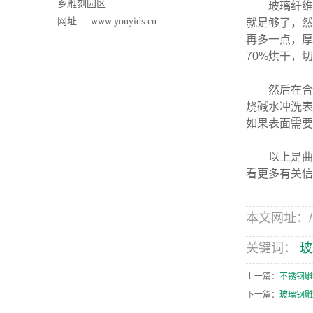
乡雕刻园区
玻璃纤维增
网址 :
www.youyids.cn
就足够了，然
再多一点，厚
70%烘干，
然后在合模
烧碱水冲洗表
如果表面需要
以上是
曲
看更多有关信
本文网址：/new
关键词：
玻
上一篇：
不锈钢雕
下一篇：
玻璃钢雕