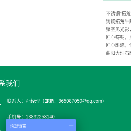
不锈钢“拓
铸铜拓荒牛
镂空见光影
匠心铸铜，
匠心雕琢，
曲阳大理石
系我们
联系人：孙经理（邮箱：365087050@qq.com）
手机号：13832258140
请您留言