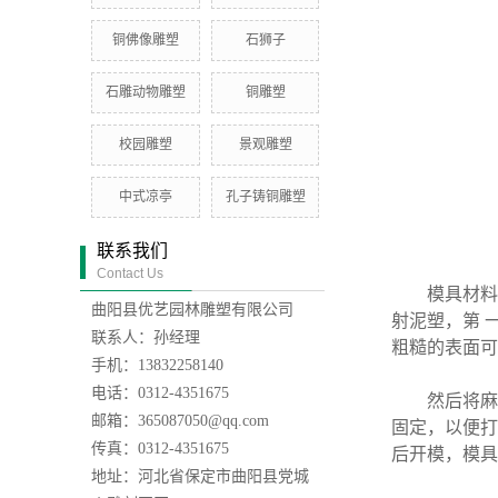
铜佛像雕塑
石狮子
石雕动物雕塑
铜雕塑
校园雕塑
景观雕塑
中式凉亭
孔子铸铜雕塑
联系我们
Contact Us
模具材料一
曲阳县优艺园林雕塑有限公司
射泥塑，第 
联系人：孙经理
粗糙的表面可
手机：13832258140
电话：0312-4351675
然后将麻线
邮箱：365087050@qq.com
固定，以便打
传真：0312-4351675
后开模，模具
地址：河北省保定市曲阳县党城