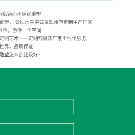
”直供镜面不锈钢雕塑
雕塑， 公园水景中式景观雕塑定制生产厂家
E雕塑，激活一个空间
定制艺术——定制铜雕塑厂家个性化服务
世界，品质保证
雕塑怎么选比较好？