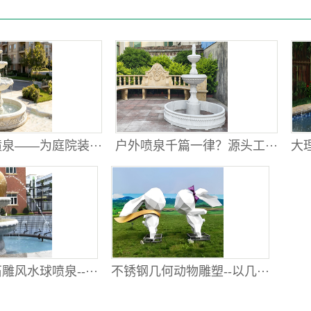
泉——为庭院装···
户外喷泉千篇一律？源头工···
大理
风水球喷泉--···
不锈钢几何动物雕塑--以几···