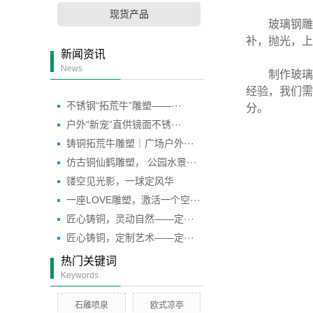
现货产品
玻璃钢雕塑
补，抛光，上
新闻资讯
News
制作玻璃钢
经验，我们需
不锈钢“拓荒牛”雕塑——···
分。
户外“新宠”直供镜面不锈···
铸铜拓荒牛雕塑｜广场户外···
仿古铜仙鹤雕塑， 公园水景···
镂空见光影，一球定风华
一座LOVE雕塑，激活一个空···
匠心铸铜，灵动自然——定···
匠心铸铜，定制艺术——定···
热门关键词
Keywords
石雕喷泉
欧式凉亭