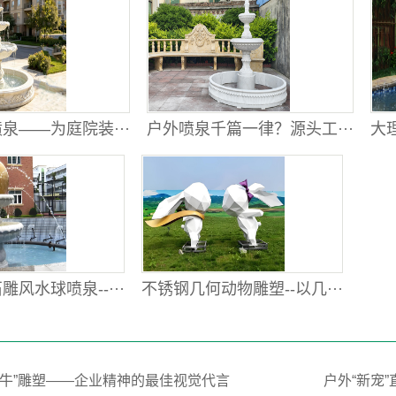
泉——为庭院装···
户外喷泉千篇一律？源头工···
大理
风水球喷泉--···
不锈钢几何动物雕塑--以几···
荒牛”雕塑——企业精神的最佳视觉代言
户外“新宠