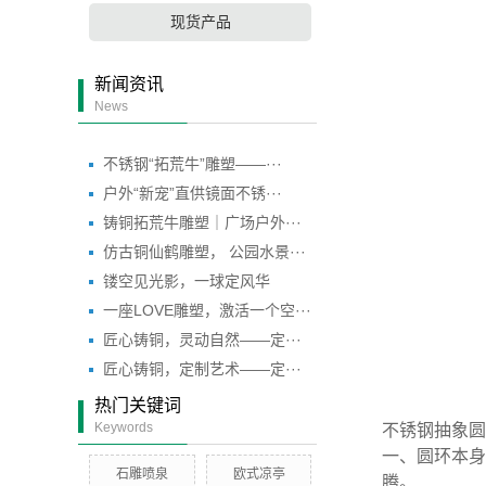
现货产品
新闻资讯
News
不锈钢“拓荒牛”雕塑——···
户外“新宠”直供镜面不锈···
铸铜拓荒牛雕塑｜广场户外···
仿古铜仙鹤雕塑， 公园水景···
镂空见光影，一球定风华
一座LOVE雕塑，激活一个空···
匠心铸铜，灵动自然——定···
匠心铸铜，定制艺术——定···
热门关键词
Keywords
不锈钢抽象圆
一、圆环本身
石雕喷泉
欧式凉亭
腾。