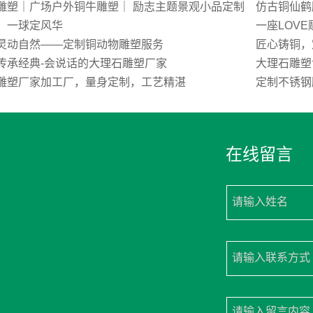
雕塑｜广场户外铜牛雕塑｜ 励志主题景观小品定制
仿古铜仙鹤
，一球定风华
一座LOV
灵动自然——定制铜动物雕塑服务
匠心铸铜，
传承经典-会说话的大理石雕塑厂家
大理石雕塑
雕塑厂家加工厂，量身定制，工艺精湛
定制不锈钢
在线留言
请输入姓名
请输入联系方式
请输入留言内容