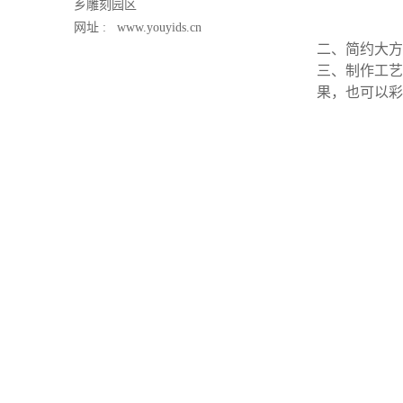
乡雕刻园区
网址 :
www.youyids.cn
二、简约大方
三、制作工艺
果，也可以彩