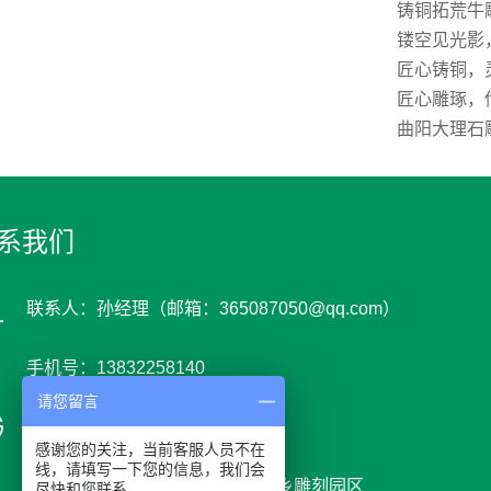
铸铜拓荒牛
镂空见光影
匠心铸铜，
匠心雕琢，
曲阳大理石
系我们
联系人：孙经理（邮箱：365087050@qq.com）
手机号：13832258140
请您留言
网 址 : www.youyids.cn
感谢您的关注，当前客服人员不在
线，请填写一下您的信息，我们会
地 址：河北省保定市曲阳县党城乡雕刻园区
尽快和您联系。