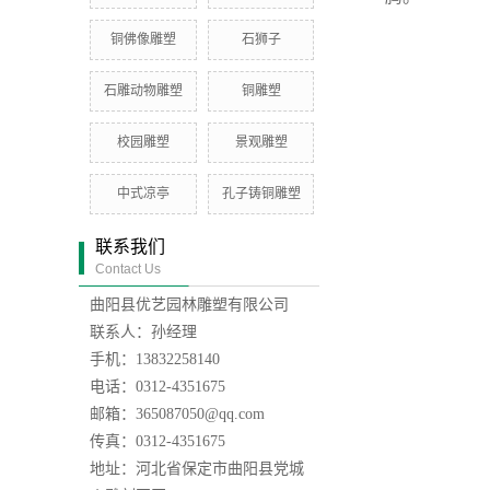
铜佛像雕塑
石狮子
石雕动物雕塑
铜雕塑
校园雕塑
景观雕塑
中式凉亭
孔子铸铜雕塑
联系我们
Contact Us
曲阳县优艺园林雕塑有限公司
联系人：孙经理
手机：13832258140
电话：0312-4351675
邮箱：365087050@qq.com
传真：0312-4351675
地址：河北省保定市曲阳县党城