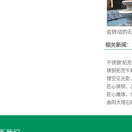
会转动的石雕
相关新闻：
不锈钢“拓
铸铜拓荒牛
镂空见光影
匠心铸铜，
匠心雕琢，
曲阳大理石