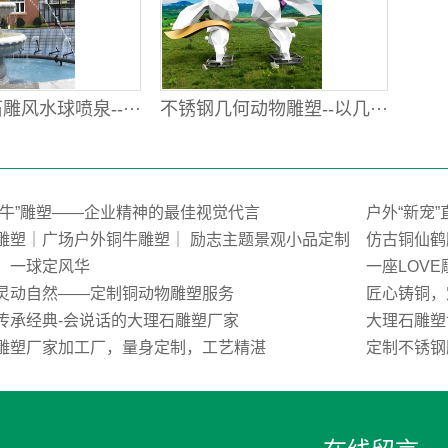
风水球喷泉--···
不锈钢几何动物雕塑--以几···
荒牛”雕塑——企业精神的最佳视觉代言
户外“新宠
雕塑｜广场户外铜牛雕塑｜ 励志主题景观小品定制
仿古铜仙鹤
，一球定风华
一座LOV
灵动自然——定制铜动物雕塑服务
匠心铸铜，
传承经典-会说话的大理石雕塑厂家
大理石雕塑
雕塑厂家加工厂，量身定制，工艺精湛
定制不锈钢