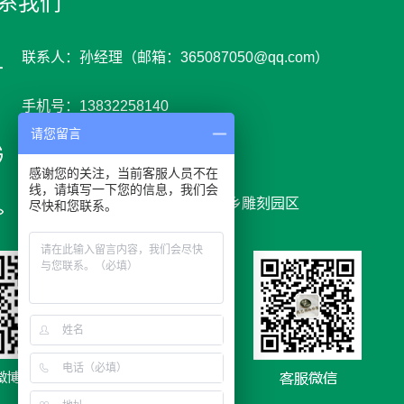
系我们
联系人：孙经理（邮箱：365087050@qq.com）
手机号：13832258140
请您留言
网 址 : www.youyids.cn
感谢您的关注，当前客服人员不在
线，请填写一下您的信息，我们会
地 址：河北省保定市曲阳县党城乡雕刻园区
尽快和您联系。