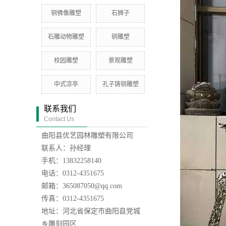
铜佛像雕塑
石狮子
石雕动物雕塑
铜雕塑
校园雕塑
景观雕塑
中式凉亭
孔子铸铜雕塑
联系我们
Contact Us
曲阳县优艺园林雕塑有限公司
联系人：孙经理
手机：13832258140
电话：0312-4351675
邮箱：365087050@qq.com
传真：0312-4351675
地址：河北省保定市曲阳县党城
乡雕刻园区