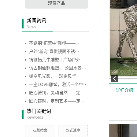
现货产品
新闻资讯
News
不锈钢“拓荒牛”雕塑——···
户外“新宠”直供镜面不锈···
铸铜拓荒牛雕塑｜广场户外···
仿古铜仙鹤雕塑， 公园水景···
镂空见光影，一球定风华
一座LOVE雕塑，激活一个空···
详细介绍
匠心铸铜，灵动自然——定···
匠心铸铜，定制艺术——定···
热门关键词
现货
Keywords
石雕喷泉
欧式凉亭