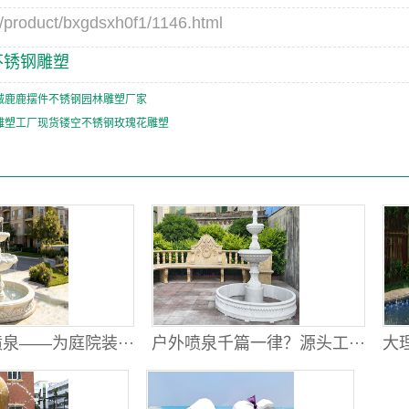
duct/bxgdsxh0f1/1146.html
不锈钢雕塑
械鹿鹿摆件不锈钢园林雕塑厂家
雕塑工厂现货镂空不锈钢玫瑰花雕塑
泉——为庭院装···
户外喷泉千篇一律？源头工···
大理