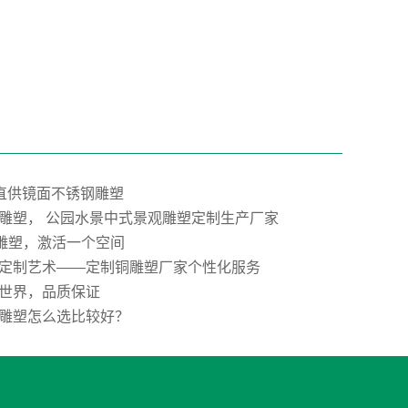
”直供镜面不锈钢雕塑
雕塑， 公园水景中式景观雕塑定制生产厂家
E雕塑，激活一个空间
定制艺术——定制铜雕塑厂家个性化服务
世界，品质保证
雕塑怎么选比较好？