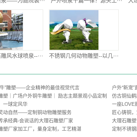
泉——为庭院装···
户外喷泉千篇一律？源头工···
大理
风水球喷泉--···
不锈钢几何动物雕塑--以几···
荒牛”雕塑——企业精神的最佳视觉代言
户外“新宠
雕塑｜广场户外铜牛雕塑｜ 励志主题景观小品定制
仿古铜仙鹤
，一球定风华
一座LOV
灵动自然——定制铜动物雕塑服务
匠心铸铜，
传承经典-会说话的大理石雕塑厂家
大理石雕塑
雕塑厂家加工厂，量身定制，工艺精湛
定制不锈钢