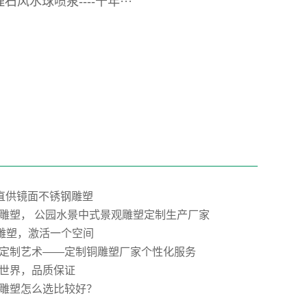
石风水球喷泉----千年···
”直供镜面不锈钢雕塑
雕塑， 公园水景中式景观雕塑定制生产厂家
E雕塑，激活一个空间
定制艺术——定制铜雕塑厂家个性化服务
世界，品质保证
雕塑怎么选比较好？