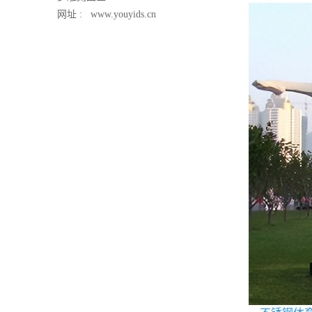
网址 :
www.youyids.cn