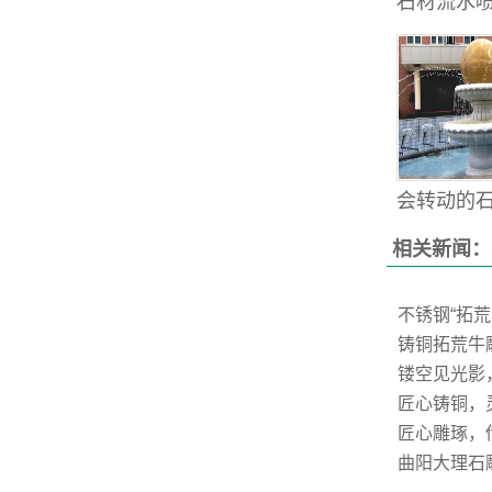
石材流水喷
会转动的石雕
相关新闻：
不锈钢“拓
铸铜拓荒牛
镂空见光影
匠心铸铜，
匠心雕琢，
曲阳大理石