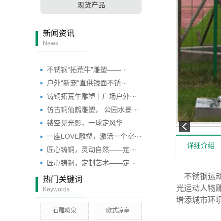
现货产品
新闻资讯
News
不锈钢“拓荒牛”雕塑——···
户外“新宠”直供镜面不锈···
铸铜拓荒牛雕塑｜广场户外···
仿古铜仙鹤雕塑， 公园水景···
镂空见光影，一球定风华
一座LOVE雕塑，激活一个空···
详细介绍
匠心铸铜，灵动自然——定···
匠心铸铜，定制艺术——定···
不锈钢运动
热门关键词
光运动人物
Keywords
增添城市环
石雕喷泉
欧式凉亭