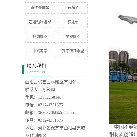
铜佛像雕塑
石狮子
石雕动物雕塑
铜雕塑
校园雕塑
景观雕塑
中式凉亭
孔子铸铜雕塑
联系我们
Contact Us
曲阳县优艺园林雕塑有限公司
联系人：孙经理
手机：13832258140
电话：0312-4351675
邮箱：365087050@qq.com
传真：0312-4351675
中国不锈钢
地址：河北省保定市曲阳县党城
钢材质创造
乡雕刻园区