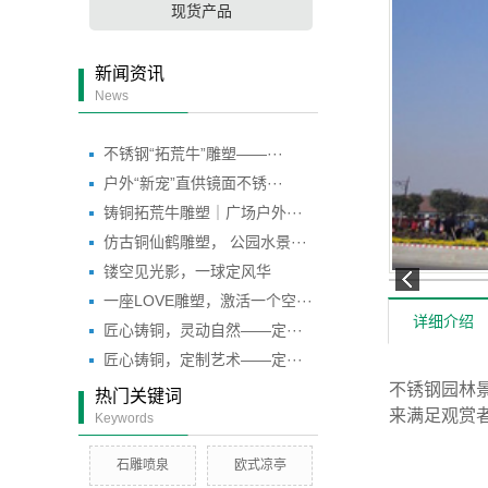
现货产品
新闻资讯
News
不锈钢“拓荒牛”雕塑——···
户外“新宠”直供镜面不锈···
铸铜拓荒牛雕塑｜广场户外···
仿古铜仙鹤雕塑， 公园水景···
镂空见光影，一球定风华
一座LOVE雕塑，激活一个空···
详细介绍
匠心铸铜，灵动自然——定···
匠心铸铜，定制艺术——定···
不锈钢园林
热门关键词
来满足观赏
Keywords
石雕喷泉
欧式凉亭