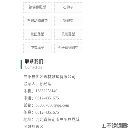
铜佛像雕塑
石狮子
石雕动物雕塑
铜雕塑
校园雕塑
景观雕塑
中式凉亭
孔子铸铜雕塑
联系我们
Contact Us
曲阳县优艺园林雕塑有限公司
联系人：孙经理
手机：13832258140
电话：0312-4351675
邮箱：365087050@qq.com
传真：0312-4351675
地址：河北省保定市曲阳县党城
1.不锈钢
乡雕刻园区