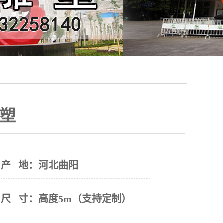
塑
产 地：
河北曲阳
尺 寸：
高度5m（支持定制）