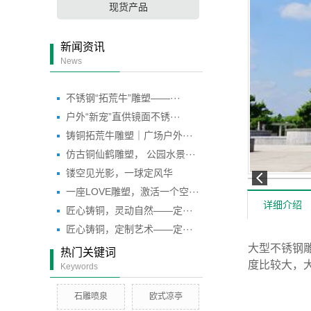
现货产品
新闻资讯
News
不锈钢“拓荒牛”雕塑——···
户外“新宠”直供镜面不锈···
铸铜拓荒牛雕塑｜广场户外···
仿古铜仙鹤雕塑， 公园水景···
镂空见光影，一球定风华
一座LOVE雕塑，激活一个空···
详细介绍
匠心铸铜，灵动自然——定···
匠心铸铜，定制艺术——定···
大型不锈钢
热门关键词
度比较大，
Keywords
石雕喷泉
欧式凉亭