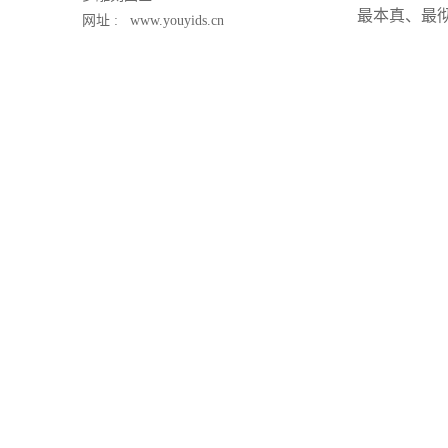
最本真、最
网址 :
www.youyids.cn