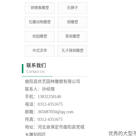
铜佛像雕塑
石狮子
石雕动物雕塑
铜雕塑
校园雕塑
景观雕塑
中式凉亭
孔子铸铜雕塑
联系我们
Contact Us
曲阳县优艺园林雕塑有限公司
联系人：孙经理
手机：13832258140
电话：0312-4351675
邮箱：365087050@qq.com
传真：0312-4351675
地址：河北省保定市曲阳县党城
优秀的大型
乡雕刻园区