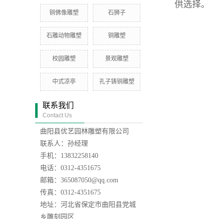
供选择。
铜佛像雕塑
石狮子
石雕动物雕塑
铜雕塑
校园雕塑
景观雕塑
中式凉亭
孔子铸铜雕塑
联系我们
Contact Us
曲阳县优艺园林雕塑有限公司
联系人：孙经理
手机：13832258140
电话：0312-4351675
邮箱：365087050@qq.com
传真：0312-4351675
地址：河北省保定市曲阳县党城
乡雕刻园区