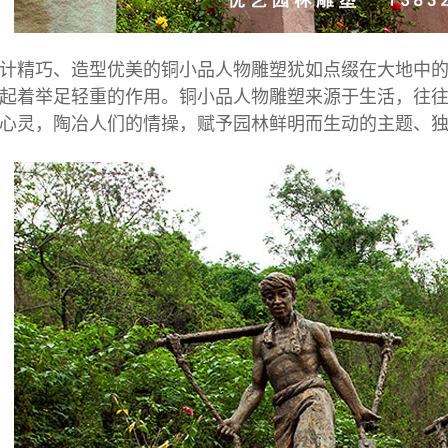
精巧、造型优美的铜小品人物雕塑犹如点缀在大地中的
起着举足轻重的作用。铜小品人物雕塑来源于生活，往
心灵，陶冶人们的情操，赋予园林鲜明而生动的主题、