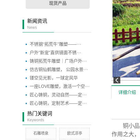
现货产品
新闻资讯
News
不锈钢“拓荒牛”雕塑——···
户外“新宠”直供镜面不锈···
铸铜拓荒牛雕塑｜广场户外···
仿古铜仙鹤雕塑， 公园水景···
镂空见光影，一球定风华
一座LOVE雕塑，激活一个空···
详细介绍
匠心铸铜，灵动自然——定···
匠心铸铜，定制艺术——定···
热门关键词
Keywords
铜小品人
石雕喷泉
欧式凉亭
作用之大，