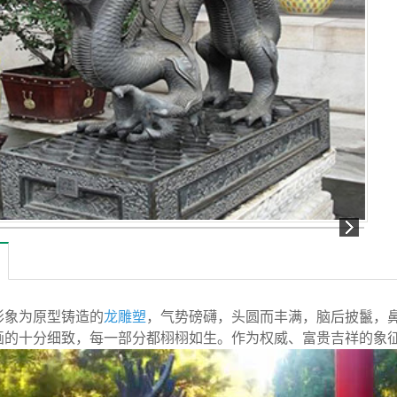
象为原型铸造的
龙雕塑
，气势磅礴，头圆而丰满，脑后披鬣，
画的十分细致，每一部分都栩栩如生。作为权威、富贵吉祥的象