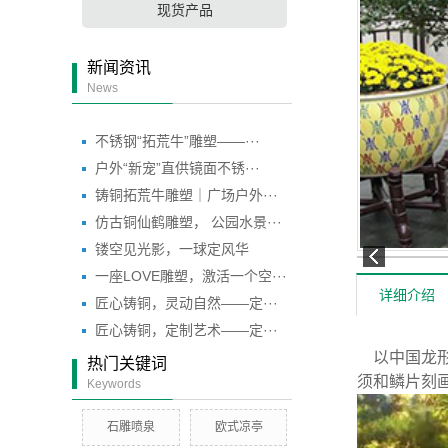
现货产品
新闻资讯
News
不锈钢“拓荒牛”雕塑——···
户外“新宠”直供镜面不锈···
铸铜拓荒牛雕塑｜广场户外···
仿古铜仙鹤雕塑， 公园水景···
镂空见光影，一球定风华
一座LOVE雕塑，激活一个空···
详细介绍
匠心铸铜，灵动自然——定···
匠心铸铜，定制艺术——定···
以中国龙形
热门关键词
须和鳞片刻
Keywords
石雕喷泉
欧式凉亭