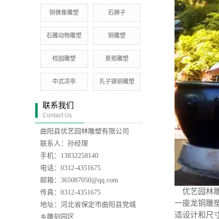
铜佛像雕塑
石狮子
石雕动物雕塑
铜雕塑
校园雕塑
景观雕塑
中式凉亭
孔子铸铜雕塑
联系我们
Contact Us
曲阳县优艺园林雕塑有限公司
联系人：孙经理
手机：13832258140
电话：0312-4351675
邮箱：365087050@qq.com
优艺园林雕
传真：0312-4351675
一座龙铜雕
地址：河北省保定市曲阳县党城
适设计和尺
乡雕刻园区