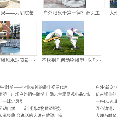
泉——为庭院装···
户外喷泉千篇一律？源头工···
大理
风水球喷泉--···
不锈钢几何动物雕塑--以几···
荒牛”雕塑——企业精神的最佳视觉代言
户外“新宠
雕塑｜广场户外铜牛雕塑｜ 励志主题景观小品定制
仿古铜仙鹤
，一球定风华
一座LOV
灵动自然——定制铜动物雕塑服务
匠心铸铜，
传承经典-会说话的大理石雕塑厂家
大理石雕塑