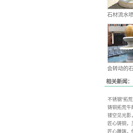
石材流水喷
会转动的石雕
相关新闻：
不锈钢“拓
铸铜拓荒牛
镂空见光影
匠心铸铜，
匠心雕琢，