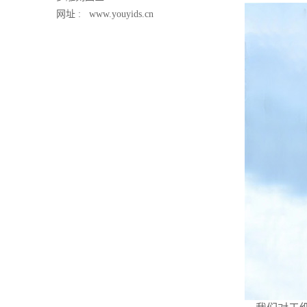
网址 :
www.youyids.cn