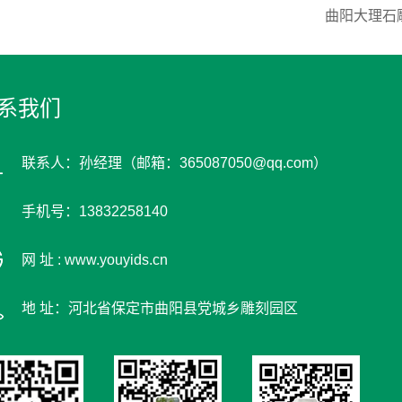
曲阳大理石
系我们
联系人：孙经理（邮箱：365087050@qq.com）
手机号：13832258140
网 址 : www.youyids.cn
地 址：河北省保定市曲阳县党城乡雕刻园区