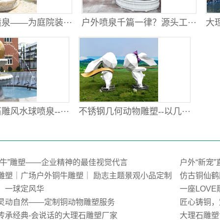
泉——为庭院装···
户外喷泉千篇一律？源头工···
大理
风水球喷泉--···
不锈钢几何动物雕塑--以几···
荒牛”雕塑——企业精神的最佳视觉代言
户外“新宠
雕塑｜广场户外铜牛雕塑｜ 励志主题景观小品定制
仿古铜仙鹤
，一球定风华
一座LOV
灵动自然——定制铜动物雕塑服务
匠心铸铜，
传承经典-会说话的大理石雕塑厂家
大理石雕塑