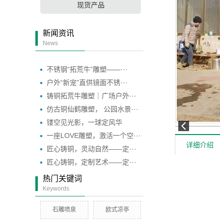
现货产品
新闻资讯
News
不锈钢“拓荒牛”雕塑——···
户外“新宠”直供镜面不锈···
铸铜拓荒牛雕塑｜广场户外···
仿古铜仙鹤雕塑， 公园水景···
镂空见光影，一球定风华
一座LOVE雕塑，激活一个空···
详细介绍
匠心铸铜，灵动自然——定···
匠心铸铜，定制艺术——定···
热门关键词
Keywords
石雕喷泉
欧式凉亭