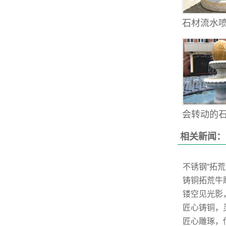
石材流水喷
会转动的石雕
相关新闻：
不锈钢“拓
铸铜拓荒牛
镂空见光影
匠心铸铜，
匠心雕琢，