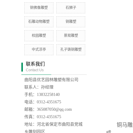
铜佛像雕塑
石狮子
石雕动物雕塑
铜雕塑
校园雕塑
景观雕塑
中式凉亭
孔子铸铜雕塑
联系我们
Contact Us
曲阳县优艺园林雕塑有限公司
联系人：孙经理
手机：13832258140
电话：0312-4351675
邮箱：365087050@qq.com
传真：0312-4351675
地址：河北省保定市曲阳县党城
铜马雕
乡雕刻园区