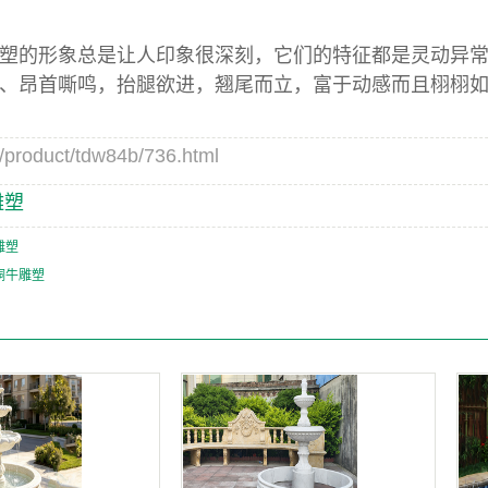
的形象总是让人印象很深刻，它们的特征都是灵动异常
、昂首嘶鸣，抬腿欲进，翘尾而立，富于动感而且栩栩
duct/tdw84b/736.html
雕塑
雕塑
铜牛雕塑