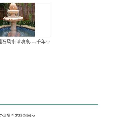
石风水球喷泉----千年···
”直供镜面不锈钢雕塑