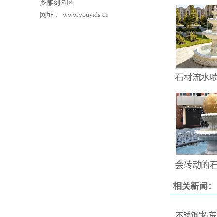
乡雕刻园区
网址 :
www.youyids.cn
石材流水喷
会转动的石雕
相关新闻：
不锈钢“拓