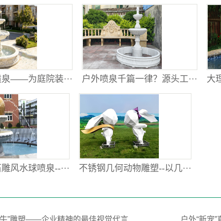
泉——为庭院装···
户外喷泉千篇一律？源头工···
大理
风水球喷泉--···
不锈钢几何动物雕塑--以几···
荒牛”雕塑——企业精神的最佳视觉代言
户外“新宠