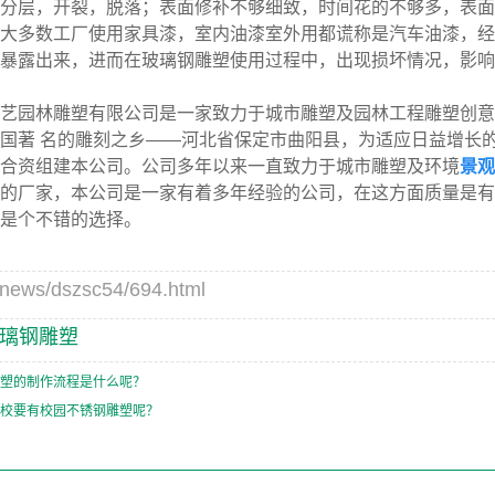
分层，开裂，脱落；表面修补不够细致，时间花的不够多，表面
大多数工厂使用家具漆，室内油漆室外用都谎称是汽车油漆，经
暴露出来，进而在玻璃钢雕塑使用过程中，出现损坏情况，影响
艺园林雕塑有限公司
是一家致力于城市雕塑及园林工程雕塑创意
国著 名的雕刻之乡——河北省保定市曲阳县，为适应日益增长
合资组建本公司。公司多年以来一直致力于城市雕塑及环境
景观
的厂家，本公司是一家有着多年经验的公司，在这方面质量是有
是个不错的选择。
s/dszsc54/694.html
璃钢雕塑
塑的制作流程是什么呢？
校要有校园不锈钢雕塑呢？