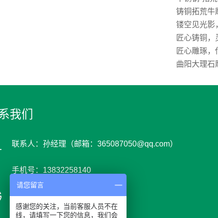
铸铜拓荒牛
镂空见光影
匠心铸铜，
匠心雕琢，
曲阳大理石
系我们
联系人：孙经理（邮箱：365087050@qq.com）
手机号：13832258140
请您留言
网 址 : www.youyids.cn
感谢您的关注，当前客服人员不在
线，请填写一下您的信息，我们会