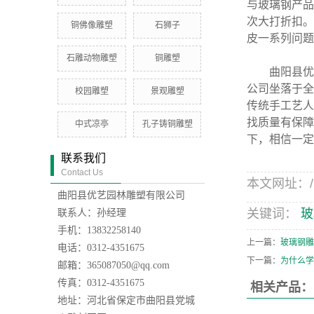
与玻璃钢产品
次大打折扣。
铜佛像雕塑
石狮子
皮一系列问题
石雕动物雕塑
铜雕塑
曲阳县优
公司坐落于全
校园雕塑
景观雕塑
传统手工艺人
找质量有保障
中式凉亭
孔子铸铜雕塑
下，相信一定
联系我们
Contact Us
本文网址：/new
曲阳县优艺园林雕塑有限公司
关键词：
玻
联系人：孙经理
手机：13832258140
上一篇：
玻璃钢雕
电话：0312-4351675
下一篇：
为什么学
邮箱：365087050@qq.com
传真：0312-4351675
相关产品：
地址：河北省保定市曲阳县党城