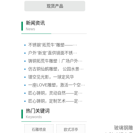
现货产品
新闻资讯
News
不锈钢“拓荒牛”雕塑——···
户外“新宠”直供镜面不锈···
铸铜拓荒牛雕塑｜广场户外···
仿古铜仙鹤雕塑， 公园水景···
镂空见光影，一球定风华
一座LOVE雕塑，激活一个空···
匠心铸铜，灵动自然——定···
匠心铸铜，定制艺术——定···
热门关键词
Keywords
玻璃钢雕塑
石雕喷泉
欧式凉亭