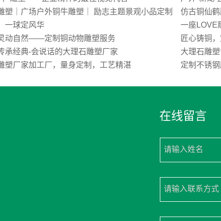
雕塑｜广场户外铜牛雕塑｜ 励志主题景观小品定制
仿古铜仙鹤
，一球定风华
一座LOV
灵动自然——定制铜动物雕塑服务
匠心铸铜，
传承经典-会说话的大理石雕塑厂家
大理石雕塑
雕塑厂家加工厂，量身定制，工艺精湛
定制不锈钢
在线留言
请输入姓名
请输入联系方式