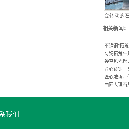
会转动的石雕
相关新闻：
不锈钢“拓
铸铜拓荒牛
镂空见光影
匠心铸铜，
匠心雕琢，
曲阳大理石
系我们