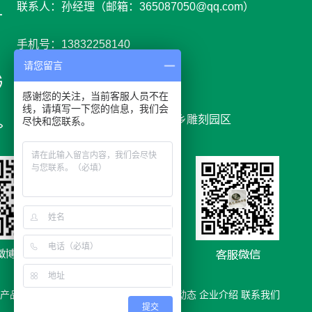
联系人：孙经理（邮箱：365087050@qq.com）
手机号：13832258140
请您留言
网 址 : www.youyids.cn
感谢您的关注，当前客服人员不在
线，请填写一下您的信息，我们会
地 址：河北省保定市曲阳县党城乡雕刻园区
尽快和您联系。
产品
|快速导航：
产品展示
合作案例
新闻动态
企业介绍
联系我们
提交