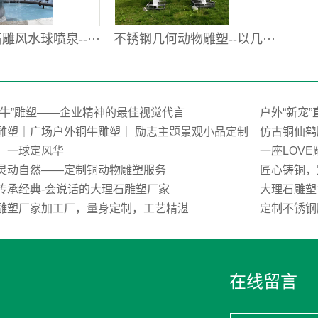
风水球喷泉--···
不锈钢几何动物雕塑--以几···
荒牛”雕塑——企业精神的最佳视觉代言
户外“新宠
雕塑｜广场户外铜牛雕塑｜ 励志主题景观小品定制
仿古铜仙鹤
，一球定风华
一座LOV
灵动自然——定制铜动物雕塑服务
匠心铸铜，
传承经典-会说话的大理石雕塑厂家
大理石雕塑
雕塑厂家加工厂，量身定制，工艺精湛
定制不锈钢
在线留言