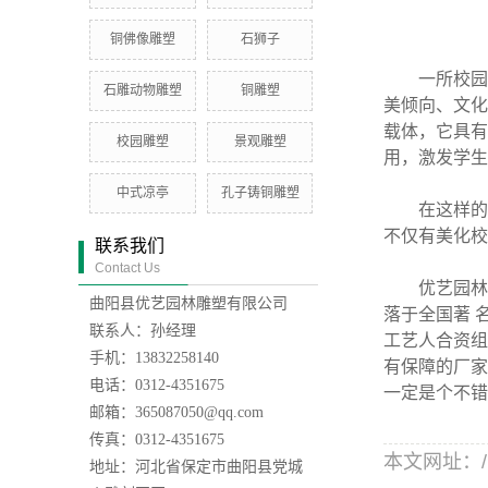
铜佛像雕塑
石狮子
一所校园即
石雕动物雕塑
铜雕塑
美倾向、文化
载体，它具有
校园雕塑
景观雕塑
用，激发学生
中式凉亭
孔子铸铜雕塑
在这样的环
不仅有美化校
联系我们
Contact Us
优艺园林雕
曲阳县优艺园林雕塑有限公司
落于全国著 
联系人：孙经理
工艺人合资组
手机：13832258140
有保障的厂家
电话：0312-4351675
一定是个不错
邮箱：365087050@qq.com
传真：0312-4351675
本文网址：/new
地址：河北省保定市曲阳县党城