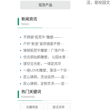
活，是校园文
现货产品
新闻资讯
News
不锈钢“拓荒牛”雕塑——···
户外“新宠”直供镜面不锈···
铸铜拓荒牛雕塑｜广场户外···
仿古铜仙鹤雕塑， 公园水景···
镂空见光影，一球定风华
一座LOVE雕塑，激活一个空···
匠心铸铜，灵动自然——定···
匠心铸铜，定制艺术——定···
热门关键词
Keywords
石雕喷泉
欧式凉亭