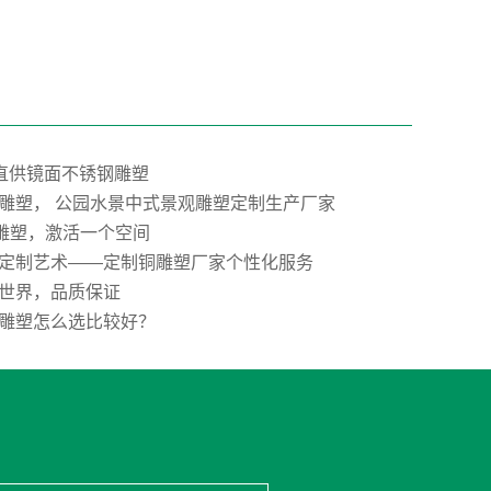
”直供镜面不锈钢雕塑
雕塑， 公园水景中式景观雕塑定制生产厂家
E雕塑，激活一个空间
定制艺术——定制铜雕塑厂家个性化服务
世界，品质保证
雕塑怎么选比较好？