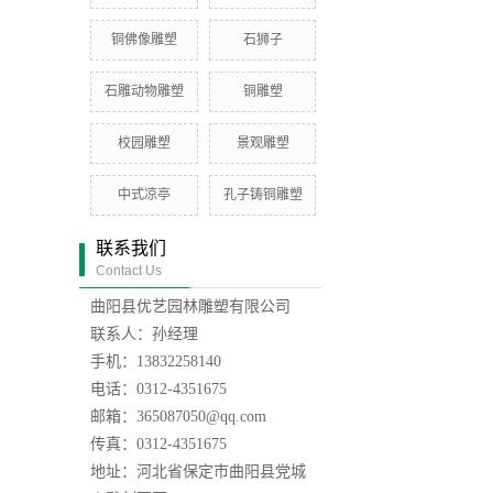
铜佛像雕塑
石狮子
石雕动物雕塑
铜雕塑
校园雕塑
景观雕塑
中式凉亭
孔子铸铜雕塑
联系我们
Contact Us
曲阳县优艺园林雕塑有限公司
联系人：孙经理
手机：13832258140
电话：0312-4351675
邮箱：365087050@qq.com
传真：0312-4351675
地址：河北省保定市曲阳县党城