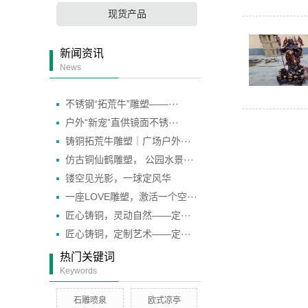
现货产品
新闻资讯
News
不锈钢“拓荒牛”雕塑——···
户外“新宠”直供镜面不锈···
铸铜拓荒牛雕塑｜广场户外···
仿古铜仙鹤雕塑， 公园水景···
镂空见光影，一球定风华
一座LOVE雕塑，激活一个空···
匠心铸铜，灵动自然——定···
匠心铸铜，定制艺术——定···
热门关键词
Keywords
石雕喷泉
欧式凉亭