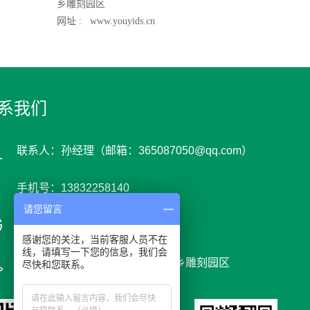
乡雕刻园区
网址 :
www.youyids.cn
系我们
联系人：孙经理（邮箱：365087050@qq.com）
手机号：13832258140
请您留言
网 址 : www.youyids.cn
感谢您的关注，当前客服人员不在
线，请填写一下您的信息，我们会
地 址：河北省保定市曲阳县党城乡雕刻园区
尽快和您联系。